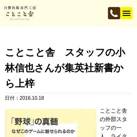
ことこと舎 スタッフの小
林信也さんが集英社新書か
ら上梓
日付：2016.10.18
ことこと舎
の外部スタ
ッフの一
人、ライタ