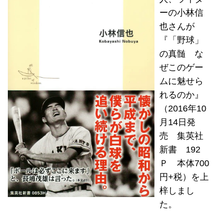
ーの小林信
也さんが
『「野球」
の真髄 な
ぜこのゲー
ムに魅せら
れるのか』
（2016年10
月14日発
売 集英社
新書 192
Ｐ 本体700
円+税）を上
梓しまし
た。