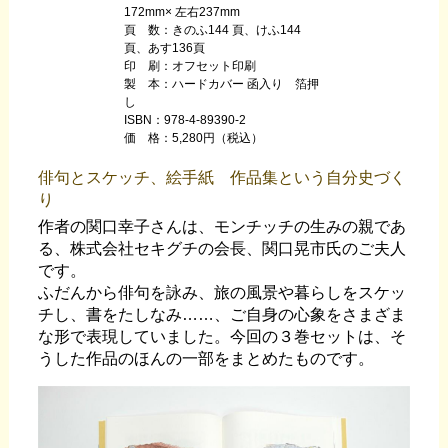
172mm× 左右237mm
頁 数：きのふ144 頁、けふ144
頁、あす136頁
印 刷：オフセット印刷
製 本：ハードカバー 函入り 箔押
し
ISBN：978-4-89390-2
価 格：5,280円（税込）
俳句とスケッチ、絵手紙 作品集という自分史づく
り
作者の関口幸子さんは、モンチッチの生みの親であ
る、株式会社セキグチの会長、関口晃市氏のご夫人
です。
ふだんから俳句を詠み、旅の風景や暮らしをスケッ
チし、書をたしなみ……、ご自身の心象をさまざま
な形で表現していました。今回の３巻セットは、そ
うした作品のほんの一部をまとめたものです。