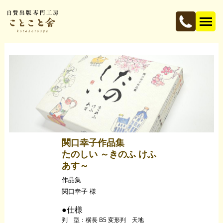
関口幸子作品集
たのしい ～きのふ けふ
あす～
作品集
関口幸子 様
●仕様
判 型：横長 B5 変形判 天地