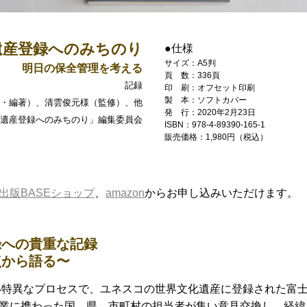
遺産登録へのみちのり
●仕様
サイズ：A5判
明日の保全管理を考える
頁 数：336頁
記録
印 刷：オフセット印刷
製 本：ソフトカバー
・編著）、清雲俊元様（監修）、他
発 行：2020年2月23日
遺産登録へのみちのり」編集委員会
ISBN：978-4-89390-165-1
販売価格：1,980円（税込）
出版BASEショップ
、
amazon
からお申し込みいただけます。
録への貴重な記録
点から語る〜
ない特異なプロセスで、ユネスコの世界文化遺産に登録された富
業に携わった国、県、市町村の担当者が集い意見交換し、経緯