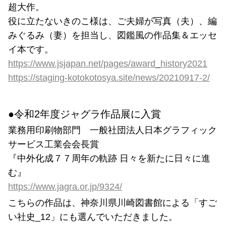
超大作。
役に立たないきのこ様は、ご夫婦が写真（夫）、編
みぐるみ（妻）を担当し、図鑑風の作品集＆エッセ
イ本です。
https://www.jsjapan.net/pages/award_history2021
https://staging-kotokotosya.site/news/20210917-2/
●令和2年度ジャグラ作品展に入賞
業務用印刷物部門 一般社団法人日本グラフィック
サービス工業会会長賞
『中外化成７７周年の軌跡 日々を新たに日々に進
む』
https://www.jagra.or.jp/9324/
こちらの作品は、神奈川県川崎図書館による「すご
い社史_12」にも選んでいただきました。