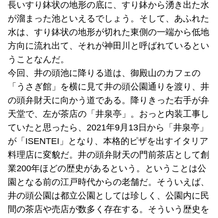
長いすり鉢状の地形の底に、すり鉢から湧き出た水
が溜まった池といえるでしょう。そして、あふれた
水は、すり鉢状の地形が切れた東側の一端から低地
方向に流れ出て、それが神田川と呼ばれているとい
うことなんだ。
今回、井の頭池に降りる道は、御殿山のカフェの
「うさぎ館」を横に見て井の頭公園通りを渡り、井
の頭弁財天に向かう道である。降りきった右手が弁
天堂で、左が茶店の「井泉亭」。おっと内装工事し
ていたと思ったら、2021年9月13日から「井泉亭」
が「ISENTEI」となり、本格的ピザを出すイタリア
料理店に変貌だ。井の頭弁財天の門前茶店として創
業200年ほどの歴史があるという。ということは公
園となる前の江戸時代からの老舗だ。そういえば、
井の頭公園は都立公園としては珍しく、公園内に民
間の茶店や売店が数多く存在する。そういう歴史を