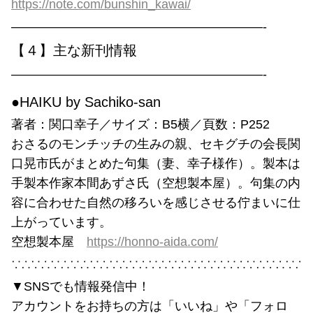
https://note.com/bunshin_kawai/
————————————————————-
【４】主な新刊情報
————————————————————-
●HAIKU by Sachiko-san
著者：関口幸子／サイズ：B5横／頁数：P252
おさるのモンチッチの生みの親、セキグチの会長関
口晃市氏がまとめた句集（妻、幸子様作）。製本は
手製本作家本間あずさ氏（空想製本屋）。句集の内
容に合わせた自然の移ろいを感じさせる佇まいに仕
上がっています。
空想製本屋
https://honno-aida.com/
∵∴∵∴∵∴∵∴∵∴∵∴∵∴∵∴∵∴∵∴∵∴∵∴∵∴∵∴∵∴
▼SNSでも情報発信中！
アカウントをお持ちの方は「いいね」や「フォロ