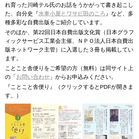
れ育った川崎テル氏のお話をうかがって書き起こし
た、自分史『
水車小屋とワサビ田のころ
』など、多
種多彩な自費出版をご紹介しています。
そのほか、第22回日本自費出版文化賞（日本グラフ
ィックサービス工業会主催、ＮＰＯ法人日本自費出
版ネットワーク主管）に入選した３冊も掲載してい
ます。
ことこと舎便りをご希望の方（無料）は同サイト上
の「
お問い合わせ
」からお申込みください。
『ことこと舎便り』（クリックするとPDFが開きま
す。）