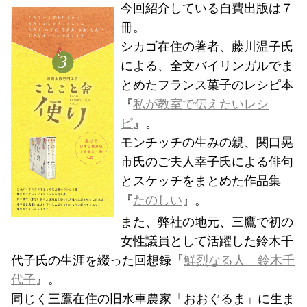
今回紹介している自費出版は７
冊。
シカゴ在住の著者、藤川温子氏
による、全文バイリンガルでま
とめたフランス菓子のレシピ本
『
私が教室で伝えたいレシ
ピ
』。
モンチッチの生みの親、関口晃
市氏のご夫人幸子氏による俳句
とスケッチをまとめた作品集
『
たのしい
』。
また、弊社の地元、三鷹で初の
女性議員として活躍した鈴木千
代子氏の生涯を綴った回想録『
鮮烈なる人 鈴木千
代子
』。
同じく三鷹在住の旧水車農家「おおぐるま」に生ま