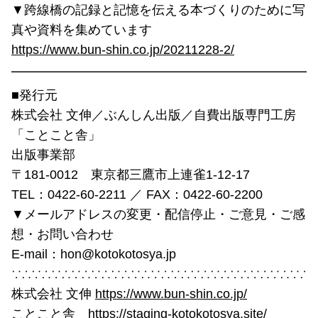
▼跨線橋の記録と記憶を伝える本づくりのために写
真や資料を集めています
https://www.bun-shin.co.jp/20211228-2/
━━━━━━━━━━━━━━━━━━━━━━━━
■発行元
株式会社 文伸／ぶんしん出版／自費出版専門工房
「ことこと舎」
出版事業部
〒181-0012 東京都三鷹市上連雀1-12-17
TEL：0422-60-2211 ／ FAX：0422-60-2200
▼メールアドレスの変更・配信停止・ご意見・ご感
想・お問い合わせ
E-mail：hon@kotokotosya.jp
∵∴∵∴∵∴∵∴∵∴∵∴∵∴∵∴∵∴∵∴∵∴∵∴∵∴∵∴∵∴
株式会社 文伸
https://www.bun-shin.co.jp/
ことこと舎 https://staging-kotokotosya.site/