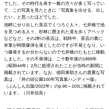
でした。その時代を表す一般の方々が多く写ってい
て、この写真を見たときに「写真集を出せる、出し
たい」と思ったほどでした。
池畔にせり出した茶店でくつろぐ人々、七井橋で池
を見つめる人々、杉林に囲まれた道を歩くアベック
などなど。その2軒の茶店は、戦時中、茶店の裏に
米軍が時限爆弾を落としたのですが不発となり、い
つ爆発するか分からないので七井橋のたもとに移動
しました。その不発弾は、二十数年後の1969年
（昭和44年）2月に処理されたことが当時の新聞に
掲載されています。なお、徳田東助さんの貴重な写
真は、『井の頭公園100年写真集ハンディー版』
（ぶんしん出版/2022年）のp.90～103に掲載されて
います。（川井信良）