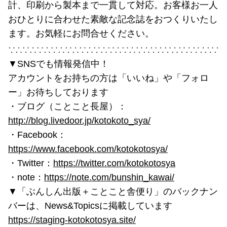
計、印刷から製本まで一貫して対応。お客様お一人
おひとりに合わせた素敵な記念誌をおつくりいたし
ます。お気軽にお問合せください。
∵∴∵∴∵∴∵∴∵∴∵∴∵∴∵∴∵∴∵∴∵∴∵∴∵∴∵∴∵∴
▼SNSでも情報発信中！
アカウントをお持ちの方は「いいね」や「フォロ
ー」お待ちしております
・ブログ（ことこと長屋）：
http://blog.livedoor.jp/kotokoto_sya/
・Facebook：
https://www.facebook.com/kotokotosya/
・Twitter：
https://twitter.com/kotokotosya
・note：
https://note.com/bunshin_kawai/
▼「ぶんしん出版＋ことこと舎便り」のバックナン
バーは、News&Topicsに掲載しています
https://staging-kotokotosya.site/