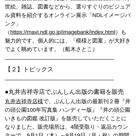
世絵、雑誌、図書などから、選りすぐりのビジュア
ル資料を紹介するオンライン展示「NDLイメージバ
ンク」
（
https://rnavi.ndl.go.jp/imagebank/index.html
）も
魅力的です。個人的には、「模様と図案」が大好き
でよく眺めています。（船木さとこ）
————————————————————
【２】トピックス
————————————————————
●丸井吉祥寺店でぶんしん出版の書籍を販売
丸井吉祥寺店様
で、ぶんしん出版の最新刊２冊『井
の頭公園100年写真集 ハンディー版』『井の頭公園
いきもの図鑑 改訂版』を販売していただくことに
なりました。販売場所は、4階受取り・返品カウン
ターで、9月1日（木）～9月19日（月・祝）の期間