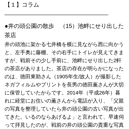
【１】コラム
————————————————————
●井の頭公園の散歩 （15）池畔にせり出した
茶店
井の頭池に架かる七井橋を横に見ながら西に向かう
と、左手奥に藤棚、その右手にトイレが見えてきま
すが、戦前その少し手前に、池畔にせり出した2軒
の茶店がありました。茶店の存在が明らかになった
のは、徳田東助さん（1905年生/故人）が撮影した
ネガフィルムやプリントを長男の徳田薫さんが大切
に保管していたからです。2014年（平成26年）暮
れに経堂にお住いの薫さんから電話が入り、「父親
の写真を整理していたら井の頭公園の古い写真が出
てきた。いるのならあげるよ」と言われて、早速伺
って拝見したのが、戦前の井の頭公園の貴重な写真