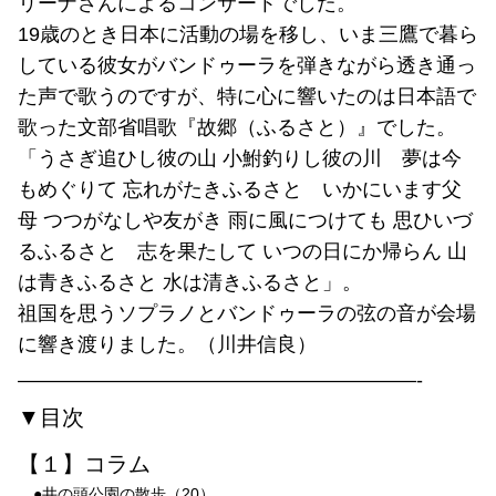
リーナさんによるコンサートでした。
19歳のとき日本に活動の場を移し、いま三鷹で暮ら
している彼女がバンドゥーラを弾きながら透き通っ
た声で歌うのですが、特に心に響いたのは日本語で
歌った文部省唱歌『故郷（ふるさと）』でした。
「うさぎ追ひし彼の山 小鮒釣りし彼の川 夢は今
もめぐりて 忘れがたきふるさと いかにいます父
母 つつがなしや友がき 雨に風につけても 思ひいづ
るふるさと 志を果たして いつの日にか帰らん 山
は青きふるさと 水は清きふるさと」。
祖国を思うソプラノとバンドゥーラの弦の音が会場
に響き渡りました。（川井信良）
————————————————————-
▼目次
【１】コラム
●井の頭公園の散歩（20）