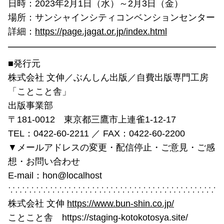
日時：2023年2月1日（水）～2月3日（金）
場所：サンシャインシティコンベンションセンター
詳細：
https://page.jagat.or.jp/index.html
━━━━━━━━━━━━━━━━━━━━━━━━
■発行元
株式会社 文伸／ぶんしん出版／自費出版専門工房
「ことこと舎」
出版事業部
〒181-0012 東京都三鷹市上連雀1-12-17
TEL：0422-60-2211 ／ FAX：0422-60-2200
▼メールアドレスの変更・配信停止・ご意見・ご感
想・お問い合わせ
E-mail：hon@localhost
∵∴∵∴∵∴∵∴∵∴∵∴∵∴∵∴∵∴∵∴∵∴∵∴∵∴∵∴∵∴
株式会社 文伸
https://www.bun-shin.co.jp/
ことこと舎 https://staging-kotokotosya.site/