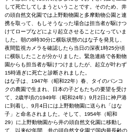
して死亡してしまうということです。そのため、井
の頭自然文化園では上野動物園と多摩動物公園と連
携を取って、もしそうなった場合は担当者が駆けつ
けてロープなどにより起立させることになっていま
した。朝の8時30分に横臥状態のはな子を発見し、
夜間監視カメラを確認したら当日の深夜1時25分頃
に横臥したことが分かりました。緊急連絡で各動物
園からも担当者が駆けつけましたが、起立が叶わず
15時過ぎに死亡と診断されました。
はな子は、1947年（昭和22年）春、タイのバンコ
クの農園で生まれ、日本の子どもたちの要望を受け
て、2歳半頃の1949年（昭和24年）9月2日に神戸港
に到着し、9月4日には上野動物園に送られ「はな
子」と命名されました。そして、1954年（昭和
29）に上野動物園から井の頭自然文化園に移動し
て、以来62年間、井の頭自然文化園で国内最長齢の